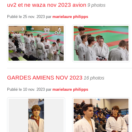
uv2 et ne waza nov 2023 avion
9 photos
Publié le
25 nov. 2023
par
marielaure philipps
GARDES AMIENS NOV 2023
16 photos
Publié le
10 nov. 2023
par
marielaure philipps