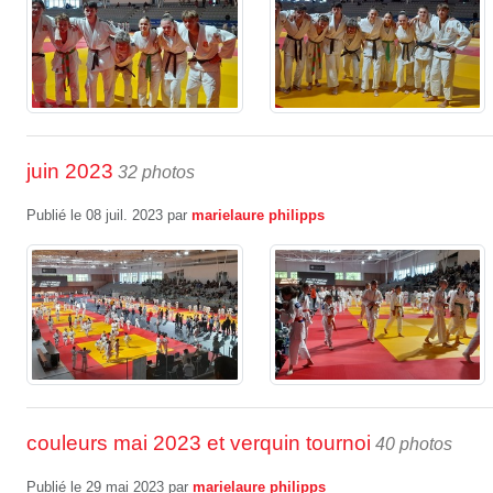
juin 2023
32 photos
Publié le
08 juil. 2023
par
marielaure philipps
couleurs mai 2023 et verquin tournoi
40 photos
Publié le
29 mai 2023
par
marielaure philipps