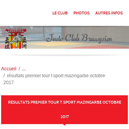
Panneau de gestion des cookies
LE CLUB
PHOTOS
AUTRES INFOS
Accueil
résultats premier tour t sport mazingarbe octobre
2017
RÉSULTATS PREMIER TOUR T SPORT MAZINGARBE OCTOBRE
2017
Publiée le
23 oct. 2017
par
marielaure philipps