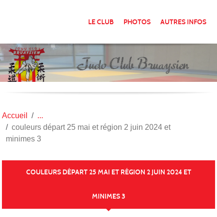
Panneau de gestion des cookies
LE CLUB
PHOTOS
AUTRES INFOS
Accueil
couleurs départ 25 mai et région 2 juin 2024 et
minimes 3
COULEURS DÉPART 25 MAI ET RÉGION 2 JUIN 2024 ET
MINIMES 3
Publié le
03 juin 2024
par
marielaure philipps