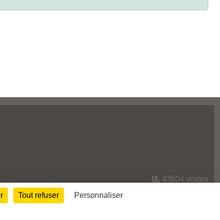
43604
visites
r
Tout refuser
Personnaliser
Informations légales
Signaler un contenu inapproprié