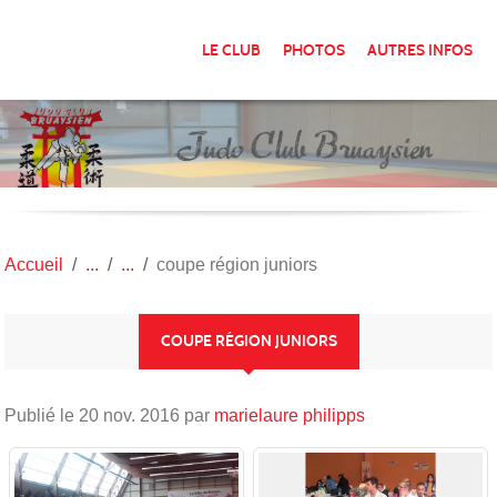
Panneau de gestion des cookies
LE CLUB
PHOTOS
AUTRES INFOS
Accueil
coupe région juniors
COUPE RÉGION JUNIORS
Publié le
20 nov. 2016
par
marielaure philipps